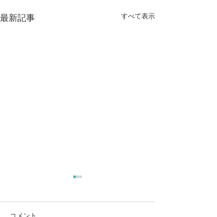
すべて表示
最新記事
ファミリークラス国外申
エクスプレスエ
請のお客様より
申請のお客様よ
永住権の申請についてのカウ
ロックダウン時か
コメント