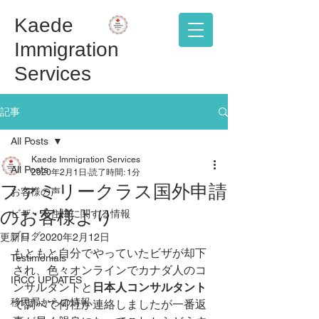
Kaede
Immigration
Services
記事
All Posts
Kaede Immigration Services
All Posts
2020年2月1日
読了時間: 1分
ファミリークラス国外申請
お客様の声
のお客様より
ビザ・永住権に関する情報
ブログ
更新日：
2020年2月12日
もともと自分でやっていたビザが却下
Testimonials
され、色々オンラインでカナダ人のコ
IRCC UPDATES
ンサルタントと
日本人コンサルタント
移民局からの情報
で調べて何社か連絡しましたが一番返