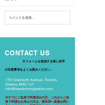
ンセリングから始まり、ファ
り様々なプログラ
ミリークラスの申請、ビジタ
申請について相談
ーレコード延長などのサービ
ました。政府の方
コメントを追加…
スを利用させていただきまし
クスプレスエント
た。阿萬さんには、わからな
ポイントの急上昇
い事があると丁寧に説明して
と困難な状況に振
いただき、小さな質問にも迅
なか、今自分がで
速に答えていただきました。
ついて相談にのっ
カナダでの移民制度が色々と
り、いつも誠実に
CONTACT US
変化していること、細かい審
て頂いて心強かっ
査があること…など、たくさ
初から最後まで丁
※
フォームを送信する前に赤字
ん不安があったので、そんな
頂いたおかげで、
の注意事項をよく
お読みください。
中一人で書類を用意すること
いる部分に関して
はできなかったと思います。
心して進めること
1751 Danforth Avenue, Toronto,
阿萬さんの
た。 #カナ
Ontario, M4C 1J1
info@kaedeimmigration.com
※すでにご自身で申請済みの方、これからご自
身で申請をお考えの方は、移民局へ直接お問い