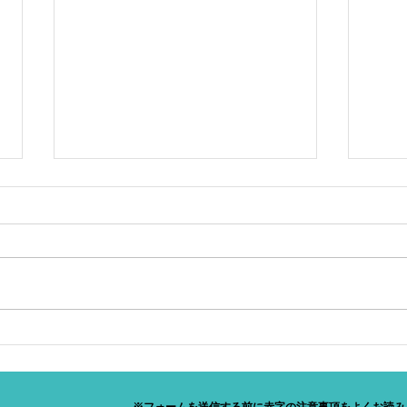
Update about PGWP
Expr
on F
IRCC announced on February 12,
Provi
2021 that international students
Numbe
who complete their entire
720 
program online from abroad will
#immi
be eligible for...
#Pro
T US
※
フォームを送信する前に赤字の注意事項をよく
お読み