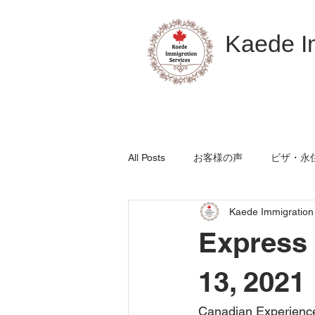
Kaede I
All Posts
お客様の声
ビザ・永
Kaede Immigration
Express 
13, 2021
Canadian Experience