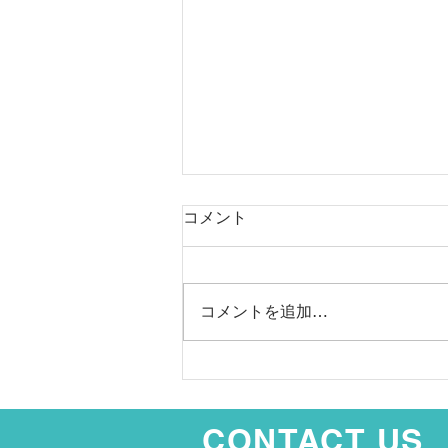
Working Holiday Program
コメント
will open on March 1, 2021
You can submit your profile
starting March 1, 2021, however,
コメントを追加…
due to current travel restrictions,
Working Holiday candidates will
have to...
CONTAC