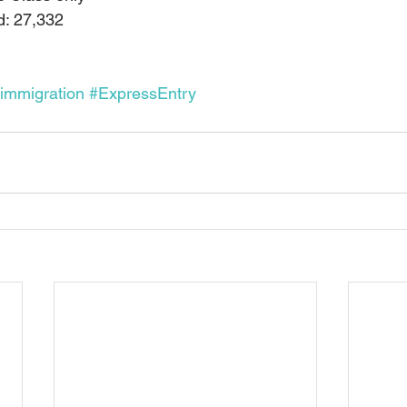
d: 27,332
immigration
#ExpressEntry