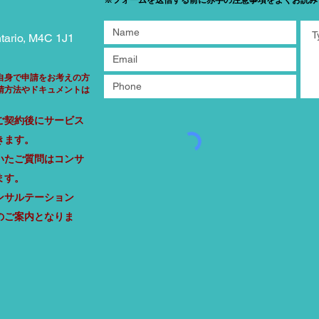
tario, M4C 1J1
自身で申請をお考えの方
請方法やドキュメントは
ご契約後にサ
ービス
きます
。
いたご質問はコンサ
ま
す。
ンサルテーション
のご案内となりま